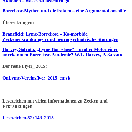
Aktionen – was es zu beachten gilt
Borreliose-Mythen und die Fakten – eine Argumentationshilfe
Übersetzungen:
Bransfield: Lyme-Borreliose – Ko-morbide
Zeckenerkrankungen und neuropsychiatrische Störungen
Harvey, Salvato: „Lyme-Borreliose“ – uralter Motor einer
unerkannten Borreliose-Pandemie? W.T. Harvey, P. Salvato
Der neue Flyer_ 2015:
OnLyme-Vereinsflyer_2015_cmyk
Lesezeichen mit vielen Informationen zu Zecken und
Erkrankungen
Lesezeichen-52x148_2015