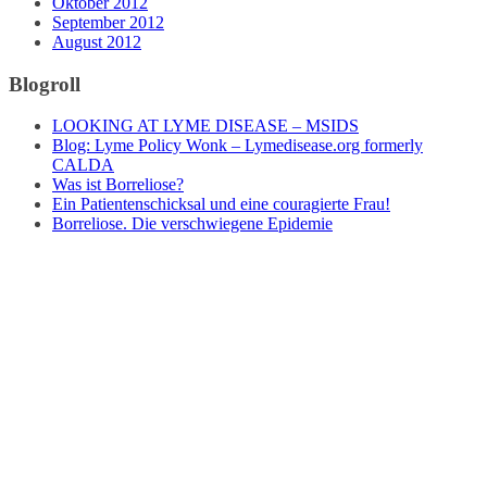
Oktober 2012
September 2012
August 2012
Blogroll
LOOKING AT LYME DISEASE – MSIDS
Blog: Lyme Policy Wonk – Lymedisease.org formerly
CALDA
Was ist Borreliose?
Ein Patientenschicksal und eine couragierte Frau!
Borreliose. Die verschwiegene Epidemie