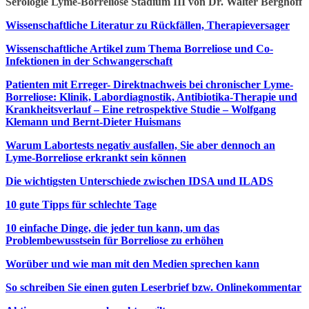
Serologie Lyme-Borreliose Stadium III von Dr. Walter Berghoff
Wissenschaftliche Literatur zu Rückfällen, Therapieversager
Wissenschaftliche Artikel zum Thema Borreliose und Co-
Infektionen in der Schwangerschaft
Patienten mit Erreger- Direktnachweis bei chronischer Lyme-
Borreliose: Klinik, Labordiagnostik, Antibiotika-Therapie und
Krankheitsverlauf – Eine retrospektive Studie – Wolfgang
Klemann und Bernt-Dieter Huismans
Warum Labortests negativ ausfallen, Sie aber dennoch an
Lyme-Borreliose erkrankt sein können
Die wichtigsten Unterschiede zwischen IDSA und ILADS
10 gute Tipps für schlechte Tage
10 einfache Dinge, die jeder tun kann, um das
Problembewusstsein für Borreliose zu erhöhen
Worüber und wie man mit den Medien sprechen kann
So schreiben Sie einen guten Leserbrief bzw. Onlinekommentar