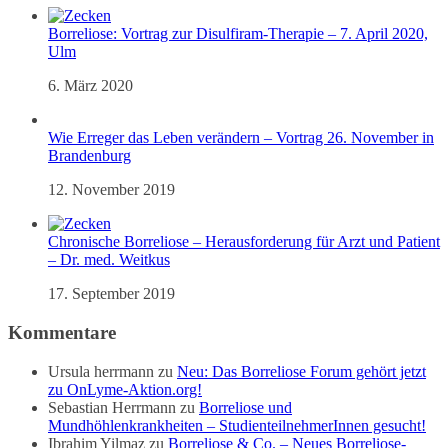
Borreliose: Vortrag zur Disulfiram-Therapie – 7. April 2020,
Ulm
6. März 2020
Wie Erreger das Leben verändern – Vortrag 26. November in
Brandenburg
12. November 2019
Chronische Borreliose – Herausforderung für Arzt und Patient
– Dr. med. Weitkus
17. September 2019
Kommentare
Ursula herrmann
zu
Neu: Das Borreliose Forum gehört jetzt
zu OnLyme-Aktion.org!
Sebastian Herrmann
zu
Borreliose und
Mundhöhlenkrankheiten – StudienteilnehmerInnen gesucht!
Ibrahim Yilmaz
zu
Borreliose & Co. – Neues Borreliose-