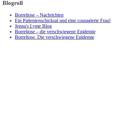
Blogroll
Borreliose – Nachrichten
Ein Patientenschicksal und eine couragierte Frau!
Jenna's Lyme Blog
Borreliose – die verschwiegene Epidemie
Borreliose. Die verschwiegene Epidemie