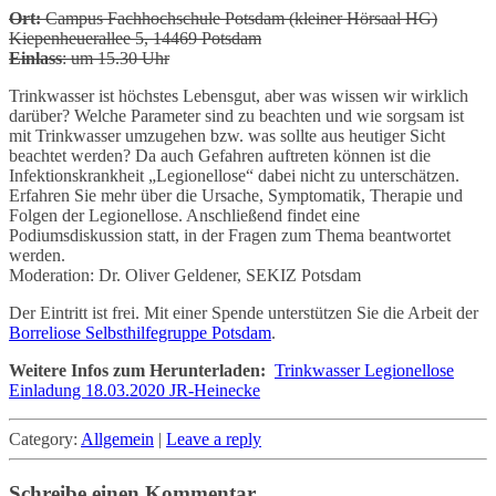
Ort:
Campus Fachhochschule Potsdam (kleiner Hörsaal HG)
Kiepenheuerallee 5, 14469 Potsdam
Einlass
: um 15.30 Uhr
Trinkwasser ist höchstes Lebensgut, aber was wissen wir wirklich
darüber? Welche Parameter sind zu beachten und wie sorgsam ist
mit Trinkwasser umzugehen bzw. was sollte aus heutiger Sicht
beachtet werden? Da auch Gefahren auftreten können ist die
Infektionskrankheit „Legionellose“ dabei nicht zu unterschätzen.
Erfahren Sie mehr über die Ursache, Symptomatik, Therapie und
Folgen der Legionellose. Anschließend findet eine
Podiumsdiskussion statt, in der Fragen zum Thema beantwortet
werden.
Moderation: Dr. Oliver Geldener, SEKIZ Potsdam
Der Eintritt ist frei. Mit einer Spende unterstützen Sie die Arbeit der
Borreliose Selbsthilfegruppe Potsdam
.
Weitere Infos zum Herunterladen:
Trinkwasser Legionellose
Einladung 18.03.2020 JR-Heinecke
Category:
Allgemein
|
Leave a reply
Schreibe einen Kommentar