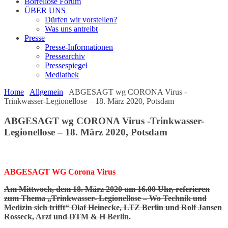
Borreliose Forum
ÜBER UNS
Dürfen wir vorstellen?
Was uns antreibt
Presse
Presse-Informationen
Pressearchiv
Pressespiegel
Mediathek
Home
Allgemein
ABGESAGT wg CORONA Virus -
Trinkwasser-Legionellose – 18. März 2020, Potsdam
ABGESAGT wg CORONA Virus -Trinkwasser-
Legionellose – 18. März 2020, Potsdam
ABGESAGT WG Corona Virus
Am Mittwoch, dem 18. März 2020 um 16.00 Uhr, referieren
zum Thema „Trinkwasser- Legionellose – Wo Technik und
Medizin sich trifft“ Olaf Heinecke, LTZ Berlin und Rolf Jansen
Rosseck, Arzt und DTM & H Berlin.