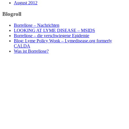
August 2012
Blogroll
Borreliose – Nachrichten
LOOKING AT LYME DISEASE – MSIDS
Borreliose – die verschwiegene Epidemie
Blog: Lyme Policy Wonk – Lymedisease.org formerly
CALDA
Was ist Borreliose?