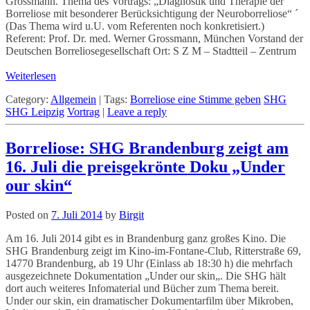
Grossmann. Thema des Vortrags: „Diagnostik und Therapie der
Borreliose mit besonderer Berücksichtigung der Neuroborreliose“ ´
(Das Thema wird u.U. vom Referenten noch konkretisiert.)
Referent: Prof. Dr. med. Werner Grossmann, München Vorstand der
Deutschen Borreliosegesellschaft Ort: S Z M – Stadtteil – Zentrum
Weiterlesen
Category:
Allgemein
|
Tags:
Borreliose eine Stimme geben
SHG
SHG Leipzig
Vortrag
|
Leave a reply
Borreliose: SHG Brandenburg zeigt am
16. Juli die preisgekrönte Doku „Under
our skin“
Posted on
7. Juli 2014
by
Birgit
Am 16. Juli 2014 gibt es in Brandenburg ganz großes Kino. Die
SHG Brandenburg zeigt im Kino-im-Fontane-Club, Ritterstraße 69,
14770 Brandenburg, ab 19 Uhr (Einlass ab 18:30 h) die mehrfach
ausgezeichnete Dokumentation „Under our skin„. Die SHG hält
dort auch weiteres Infomaterial und Bücher zum Thema bereit.
Under our skin, ein dramatischer Dokumentarfilm über Mikroben,