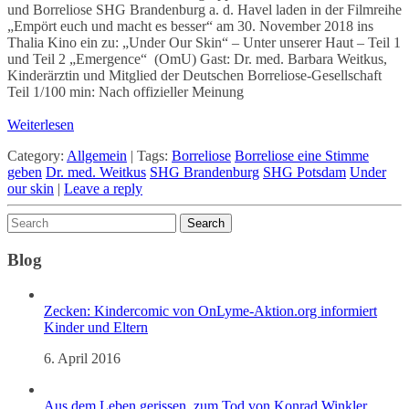
und Borreliose SHG Brandenburg a. d. Havel laden in der Filmreihe
„Empört euch und macht es besser“ am 30. November 2018 ins
Thalia Kino ein zu: „Under Our Skin“ – Unter unserer Haut – Teil 1
und Teil 2 „Emergence“ (OmU) Gast: Dr. med. Barbara Weitkus,
Kinderärztin und Mitglied der Deutschen Borreliose-Gesellschaft
Teil 1/100 min: Nach offizieller Meinung
Weiterlesen
Category:
Allgemein
|
Tags:
Borreliose
Borreliose eine Stimme
geben
Dr. med. Weitkus
SHG Brandenburg
SHG Potsdam
Under
our skin
|
Leave a reply
Blog
Zecken: Kindercomic von OnLyme-Aktion.org informiert
Kinder und Eltern
6. April 2016
Aus dem Leben gerissen, zum Tod von Konrad Winkler