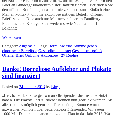
der Borreliose-Patienten zum Anlass, um im Wahljahr einen offenen
Brief an Bundesgesundheitsminister Bahr zu richten. Hier finden Sie
den offenen Brief, den jede/r mit unterzeichnen kann. Einfach eine
Mail an kontakt@onlyme-aktion.org mit dem Betreff „Offener
Brief“ senden. Bitte auch um Mitunterzeichner im Familien,-
Freundes- und Kollegenkreis werben sowie Nachbarn und
Bekannte
Weiterlesen
Category:
Allgemein
|
Tags:
Borreliose eine Stimme geben
chronische Borreliose
Gesundheitsminister
Gesundheitspolitik
Offener Brief
OnLyme-Aktion.org
|
27
Replies
Danke! Borreliose Aufkleber und Plakate
sind finanziert
Posted on
24. Januar 2013
by
Birgit
„Herzlichen Dank“ sagen wir an alle Spender, die uns unterstützt
haben. Die Plakate und Aufkleber können nun gedruckt werden. Sie
alle haben es möglich gemacht. Die benötigte Summe wurde
inzwischen komplett über betterplace.org gespendet. Wir sagen
1000 Mal Danke und starten mit vollem Elan in das Jahr 2013. Was