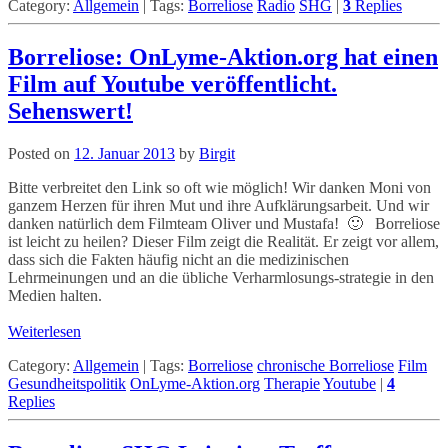
Category:
Allgemein
|
Tags:
Borreliose
Radio
SHG
|
3
Replies
Borreliose: OnLyme-Aktion.org hat einen
Film auf Youtube veröffentlicht.
Sehenswert!
Posted on
12. Januar 2013
by
Birgit
Bitte verbreitet den Link so oft wie möglich! Wir danken Moni von
ganzem Herzen für ihren Mut und ihre Aufklärungsarbeit. Und wir
danken natürlich dem Filmteam Oliver und Mustafa! 🙂 Borreliose
ist leicht zu heilen? Dieser Film zeigt die Realität. Er zeigt vor allem,
dass sich die Fakten häufig nicht an die medizinischen
Lehrmeinungen und an die übliche Verharmlosungs-strategie in den
Medien halten.
Weiterlesen
Category:
Allgemein
|
Tags:
Borreliose
chronische Borreliose
Film
Gesundheitspolitik
OnLyme-Aktion.org
Therapie
Youtube
|
4
Replies