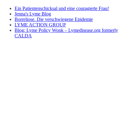
Ein Patientenschicksal und eine couragierte Frau!
Jenna's Lyme Blog
Borreliose. Die verschwiegene Epidemie
LYME ACTION GROUP
Blog: Lyme Policy Wonk – Lymedisease.org formerly
CALDA