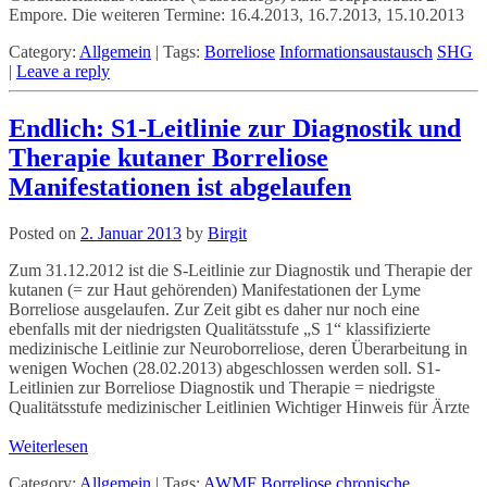
Empore. Die weiteren Termine: 16.4.2013, 16.7.2013, 15.10.2013
Category:
Allgemein
|
Tags:
Borreliose
Informationsaustausch
SHG
|
Leave a reply
Endlich: S1-Leitlinie zur Diagnostik und
Therapie kutaner Borreliose
Manifestationen ist abgelaufen
Posted on
2. Januar 2013
by
Birgit
Zum 31.12.2012 ist die S-Leitlinie zur Diagnostik und Therapie der
kutanen (= zur Haut gehörenden) Manifestationen der Lyme
Borreliose ausgelaufen. Zur Zeit gibt es daher nur noch eine
ebenfalls mit der niedrigsten Qualitätsstufe „S 1“ klassifizierte
medizinische Leitlinie zur Neuroborreliose, deren Überarbeitung in
wenigen Wochen (28.02.2013) abgeschlossen werden soll. S1-
Leitlinien zur Borreliose Diagnostik und Therapie = niedrigste
Qualitätsstufe medizinischer Leitlinien Wichtiger Hinweis für Ärzte
Weiterlesen
Category:
Allgemein
|
Tags:
AWMF
Borreliose
chronische