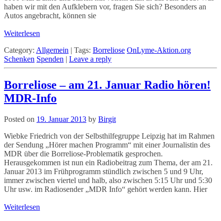
haben wir mit den Aufklebern vor, fragen Sie sich? Besonders an
Autos angebracht, können sie
Weiterlesen
Category:
Allgemein
|
Tags:
Borreliose
OnLyme-Aktion.org
Schenken
Spenden
|
Leave a reply
Borreliose – am 21. Januar Radio hören!
MDR-Info
Posted on
19. Januar 2013
by
Birgit
Wiebke Friedrich von der Selbsthilfegruppe Leipzig hat im Rahmen
der Sendung „Hörer machen Programm“ mit einer Journalistin des
MDR über die Borreliose-Problematik gesprochen.
Herausgekommen ist nun ein Radiobeitrag zum Thema, der am 21.
Januar 2013 im Frühprogramm stündlich zwischen 5 und 9 Uhr,
immer zwischen viertel und halb, also zwischen 5:15 Uhr und 5:30
Uhr usw. im Radiosender „MDR Info“ gehört werden kann. Hier
Weiterlesen