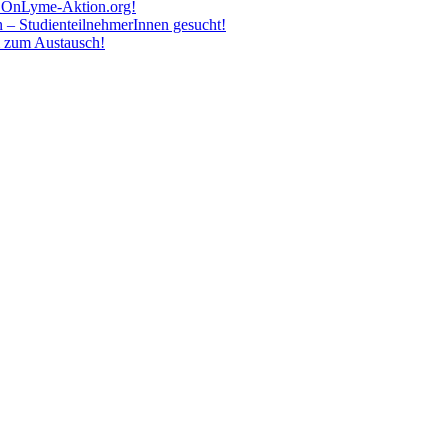
zu OnLyme-Aktion.org!
 – StudienteilnehmerInnen gesucht!
m zum Austausch!