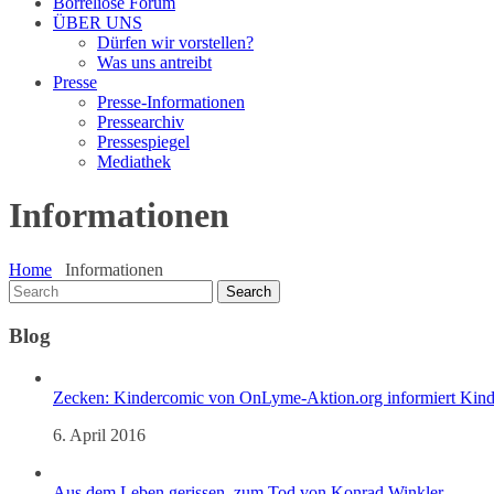
Borreliose Forum
ÜBER UNS
Dürfen wir vorstellen?
Was uns antreibt
Presse
Presse-Informationen
Pressearchiv
Pressespiegel
Mediathek
Informationen
Home
Informationen
Blog
Zecken: Kindercomic von OnLyme-Aktion.org informiert Kind
6. April 2016
Aus dem Leben gerissen, zum Tod von Konrad Winkler