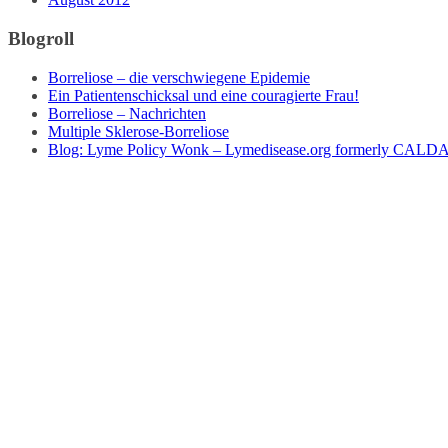
Blogroll
Borreliose – die verschwiegene Epidemie
Ein Patientenschicksal und eine couragierte Frau!
Borreliose – Nachrichten
Multiple Sklerose-Borreliose
Blog: Lyme Policy Wonk – Lymedisease.org formerly CALD