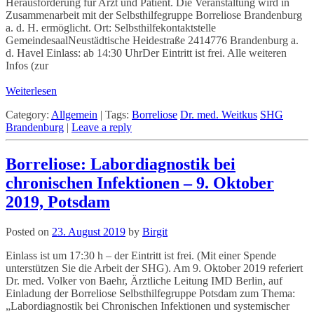
Herausforderung für Arzt und Patient. Die Veranstaltung wird in
Zusammenarbeit mit der Selbsthilfegruppe Borreliose Brandenburg
a. d. H. ermöglicht. Ort: Selbsthilfekontaktstelle
GemeindesaalNeustädtische Heidestraße 2414776 Brandenburg a.
d. Havel Einlass: ab 14:30 UhrDer Eintritt ist frei. Alle weiteren
Infos (zur
Weiterlesen
Category:
Allgemein
|
Tags:
Borreliose
Dr. med. Weitkus
SHG
Brandenburg
|
Leave a reply
Borreliose: Labordiagnostik bei
chronischen Infektionen – 9. Oktober
2019, Potsdam
Posted on
23. August 2019
by
Birgit
Einlass ist um 17:30 h – der Eintritt ist frei. (Mit einer Spende
unterstützen Sie die Arbeit der SHG). Am 9. Oktober 2019 referiert
Dr. med. Volker von Baehr, Ärztliche Leitung IMD Berlin, auf
Einladung der Borreliose Selbsthilfegruppe Potsdam zum Thema:
„Labordiagnostik bei Chronischen Infektionen und systemischer