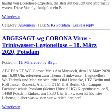
häufig von Borreliose-Experten, die stets gut besucht und informativ
waren. Diese Vorträge knüpften ein Band
Weiterlesen
Category:
Allgemein
|
Tags:
SHG Potsdam
|
Leave a reply
ABGESAGT wg CORONA Virus -
Trinkwasser-Legionellose – 18. März
2020, Potsdam
Posted on
11. März 2020
by
Birgit
ABGESAGT WG Corona Virus Am Mittwoch, dem 18. März 2020
um 16.00 Uhr, referieren zum Thema „Trinkwasser- Legionellose –
Wo Technik und Medizin sich trifft“ Olaf Heinecke, LTZ Berlin und
Rolf Jansen Rosseck, Arzt und DTM & H Berlin. Ort: Campus
Fachhochschule Potsdam (kleiner Hörsaal HG) Kiepenheuerallee 5,
14469 Potsdam Einlass: um 15.30 Uhr Trinkwasser ist höchstes
Lebensgut, aber was wissen wir wirklich darüber?
Weiterlesen