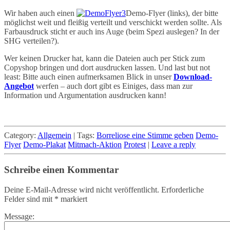
Wir haben auch einen
Demo-Flyer (links), der bitte
möglichst weit und fleißig verteilt und verschickt werden sollte. Als
Farbausdruck sticht er auch ins Auge (beim Spezi auslegen? In der
SHG verteilen?).
Wer keinen Drucker hat, kann die Dateien auch per Stick zum
Copyshop bringen und dort ausdrucken lassen. Und last but not
least: Bitte auch einen aufmerksamen Blick in unser
Download-
Angebot
werfen – auch dort gibt es Einiges, dass man zur
Information und Argumentation ausdrucken kann!
Category:
Allgemein
|
Tags:
Borreliose eine Stimme geben
Demo-
Flyer
Demo-Plakat
Mitmach-Aktion
Protest
|
Leave a reply
Schreibe einen Kommentar
Deine E-Mail-Adresse wird nicht veröffentlicht.
Erforderliche
Felder sind mit
*
markiert
Message: