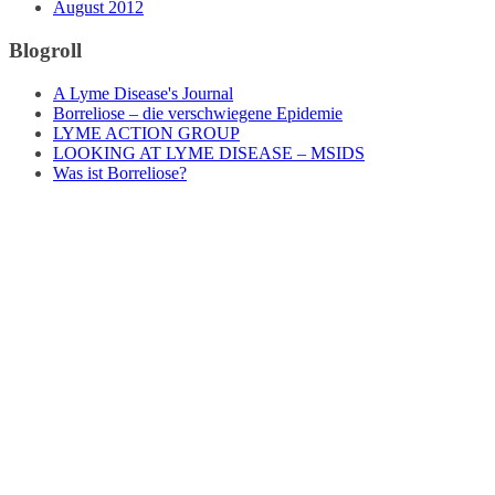
August 2012
Blogroll
A Lyme Disease's Journal
Borreliose – die verschwiegene Epidemie
LYME ACTION GROUP
LOOKING AT LYME DISEASE – MSIDS
Was ist Borreliose?