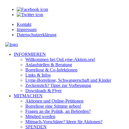
Kontakt
Impressum
Datenschutzerklärung
INFORMIEREN
Willkommen bei OnLyme-Aktion.org!
Anlaufstellen & Beratung
Borreliose & Co-Infektionen
Links & Infos
Lyme-Borreliose, Schwangerschaft und Kinder
Zeckenstich? Tipps zur Vorbeugung
Downloads & Flyer
MITMACHEN
Aktionen und Online-Petitionen
Borreliose eine Stimme geben!
Fragen an die Politik, an Behörden?
Mitglied werden
Mitmach-Vorschläge? Ideen für Aktionen?
SPENDEN