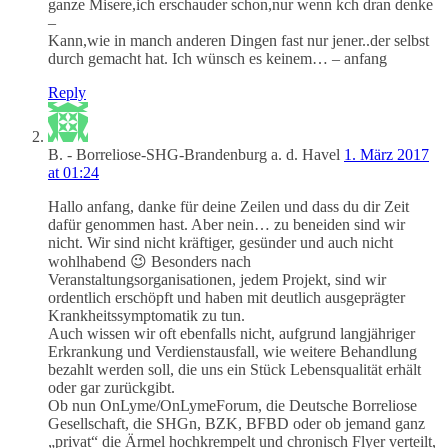
ganze Misere,ich erschauder schon,nur wenn kch dran denke
–
Kann,wie in manch anderen Dingen fast nur jener..der selbst
durch gemacht hat. Ich wünsch es keinem… – anfang
Reply
B. - Borreliose-SHG-Brandenburg a. d. Havel
1. März 2017
at 01:24
Hallo anfang, danke für deine Zeilen und dass du dir Zeit
dafür genommen hast. Aber nein… zu beneiden sind wir
nicht. Wir sind nicht kräftiger, gesünder und auch nicht
wohlhabend 😉 Besonders nach
Veranstaltungsorganisationen, jedem Projekt, sind wir
ordentlich erschöpft und haben mit deutlich ausgeprägter
Krankheitssymptomatik zu tun.
Auch wissen wir oft ebenfalls nicht, aufgrund langjähriger
Erkrankung und Verdienstausfall, wie weitere Behandlung
bezahlt werden soll, die uns ein Stück Lebensqualität erhält
oder gar zurückgibt.
Ob nun OnLyme/OnLymeForum, die Deutsche Borreliose
Gesellschaft, die SHGn, BZK, BFBD oder ob jemand ganz
„privat“ die Ärmel hochkrempelt und chronisch Flyer verteilt,