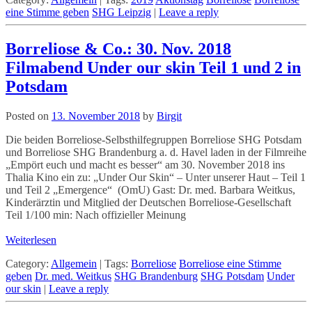
eine Stimme geben
SHG Leipzig
|
Leave a reply
Borreliose & Co.: 30. Nov. 2018
Filmabend Under our skin Teil 1 und 2 in
Potsdam
Posted on
13. November 2018
by
Birgit
Die beiden Borreliose-Selbsthilfegruppen Borreliose SHG Potsdam
und Borreliose SHG Brandenburg a. d. Havel laden in der Filmreihe
„Empört euch und macht es besser“ am 30. November 2018 ins
Thalia Kino ein zu: „Under Our Skin“ – Unter unserer Haut – Teil 1
und Teil 2 „Emergence“ (OmU) Gast: Dr. med. Barbara Weitkus,
Kinderärztin und Mitglied der Deutschen Borreliose-Gesellschaft
Teil 1/100 min: Nach offizieller Meinung
Weiterlesen
Category:
Allgemein
|
Tags:
Borreliose
Borreliose eine Stimme
geben
Dr. med. Weitkus
SHG Brandenburg
SHG Potsdam
Under
our skin
|
Leave a reply