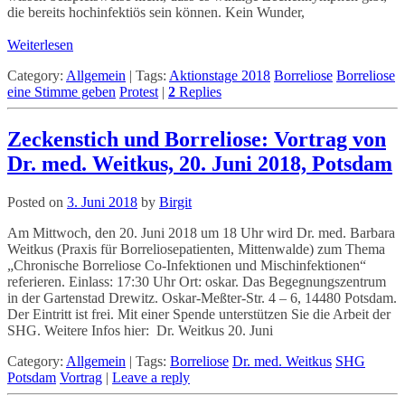
die bereits hochinfektiös sein können. Kein Wunder,
Weiterlesen
Category:
Allgemein
|
Tags:
Aktionstage 2018
Borreliose
Borreliose
eine Stimme geben
Protest
|
2
Replies
Zeckenstich und Borreliose: Vortrag von
Dr. med. Weitkus, 20. Juni 2018, Potsdam
Posted on
3. Juni 2018
by
Birgit
Am Mittwoch, den 20. Juni 2018 um 18 Uhr wird Dr. med. Barbara
Weitkus (Praxis für Borreliosepatienten, Mittenwalde) zum Thema
„Chronische Borreliose Co-Infektionen und Mischinfektionen“
referieren. Einlass: 17:30 Uhr Ort: oskar. Das Begegnungszentrum
in der Gartenstad Drewitz. Oskar-Meßter-Str. 4 – 6, 14480 Potsdam.
Der Eintritt ist frei. Mit einer Spende unterstützen Sie die Arbeit der
SHG. Weitere Infos hier: Dr. Weitkus 20. Juni
Category:
Allgemein
|
Tags:
Borreliose
Dr. med. Weitkus
SHG
Potsdam
Vortrag
|
Leave a reply