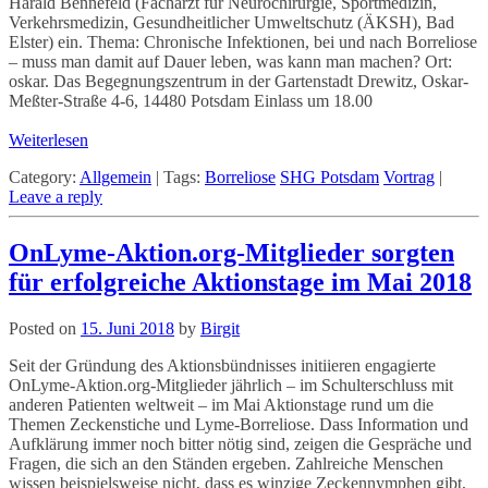
Harald Bennefeld (Facharzt für Neurochirurgie, Sportmedizin,
Verkehrsmedizin, Gesundheitlicher Umweltschutz (ÄKSH), Bad
Elster) ein. Thema: Chronische Infektionen, bei und nach Borreliose
– muss man damit auf Dauer leben, was kann man machen? Ort:
oskar. Das Begegnungszentrum in der Gartenstadt Drewitz, Oskar-
Meßter-Straße 4-6, 14480 Potsdam Einlass um 18.00
Weiterlesen
Category:
Allgemein
|
Tags:
Borreliose
SHG Potsdam
Vortrag
|
Leave a reply
OnLyme-Aktion.org-Mitglieder sorgten
für erfolgreiche Aktionstage im Mai 2018
Posted on
15. Juni 2018
by
Birgit
Seit der Gründung des Aktionsbündnisses initiieren engagierte
OnLyme-Aktion.org-Mitglieder jährlich – im Schulterschluss mit
anderen Patienten weltweit – im Mai Aktionstage rund um die
Themen Zeckenstiche und Lyme-Borreliose. Dass Information und
Aufklärung immer noch bitter nötig sind, zeigen die Gespräche und
Fragen, die sich an den Ständen ergeben. Zahlreiche Menschen
wissen beispielsweise nicht, dass es winzige Zeckennymphen gibt,