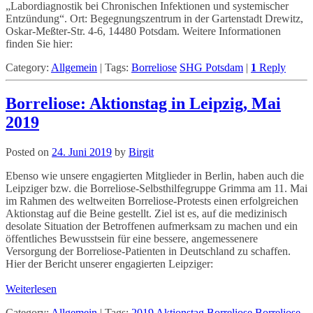
„Labordiagnostik bei Chronischen Infektionen und systemischer
Entzündung“. Ort: Begegnungszentrum in der Gartenstadt Drewitz,
Oskar-Meßter-Str. 4-6, 14480 Potsdam. Weitere Informationen
finden Sie hier:
Category:
Allgemein
|
Tags:
Borreliose
SHG Potsdam
|
1
Reply
Borreliose: Aktionstag in Leipzig, Mai
2019
Posted on
24. Juni 2019
by
Birgit
Ebenso wie unsere engagierten Mitglieder in Berlin, haben auch die
Leipziger bzw. die Borreliose-Selbsthilfegruppe Grimma am 11. Mai
im Rahmen des weltweiten Borreliose-Protests einen erfolgreichen
Aktionstag auf die Beine gestellt. Ziel ist es, auf die medizinisch
desolate Situation der Betroffenen aufmerksam zu machen und ein
öffentliches Bewusstsein für eine bessere, angemessenere
Versorgung der Borreliose-Patienten in Deutschland zu schaffen.
Hier der Bericht unserer engagierten Leipziger:
Weiterlesen
Category:
Allgemein
|
Tags:
2019
Aktionstag
Borreliose
Borreliose