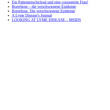
Ein Patientenschicksal und eine couragierte Frau!
Borreliose – die verschwiegene Epidemie
Borreliose. Die verschwiegene Epidemie
A Lyme Disease's Journal
LOOKING AT LYME DISEASE – MSIDS