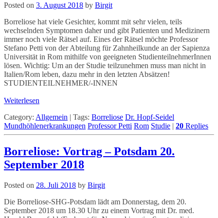
Posted on
3. August 2018
by
Birgit
Borreliose hat viele Gesichter, kommt mit sehr vielen, teils
wechselnden Symptomen daher und gibt Patienten und Medizinern
immer noch viele Rätsel auf. Eines der Rätsel möchte Professor
Stefano Petti von der Abteilung für Zahnheilkunde an der Sapienza
Universität in Rom mithilfe von geeigneten StudienteilnehmerInnen
lösen. Wichtig: Um an der Studie teilzunehmen muss man nicht in
Italien/Rom leben, dazu mehr in den letzten Absätzen!
STUDIENTEILNEHMER/-INNEN
Weiterlesen
Category:
Allgemein
|
Tags:
Borreliose
Dr. Hopf-Seidel
Mundhöhlenerkrankungen
Professor Petti
Rom
Studie
|
20
Replies
Borreliose: Vortrag – Potsdam 20.
September 2018
Posted on
28. Juli 2018
by
Birgit
Die Borreliose-SHG-Potsdam lädt am Donnerstag, dem 20.
September 2018 um 18.30 Uhr zu einem Vortrag mit Dr. med.