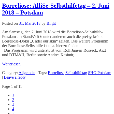
Borreliose: AlliSe-Selbsthilfetag – 2. Juni
2018 – Potsdam
Posted on
31. Mai 2018
by
Birgit
Am Samstag, den 2. Juni 2018 wird die Borreliose-Selbsthilfe-
Potsdam am Stand/Zelt 6 unter anderem auch die preisgekrönte
Borreliose-Doku „Under our skin“ zeigen. Das weitere Programm
der Borreliose-Selbsthilfe ist u. a. hier zu finden.
Das Programm wird unterstützt von: Rolf Jansen-Rosseck, Arzt
und DTM&H, Berlin sowie Andrea Kasimir,
Weiterlesen
Category:
Allgemein
|
Tags:
Borreliose
Selbsthilfetag
SHG Potsdam
|
Leave a reply
Page 1 of 11
1
2
3
4
›