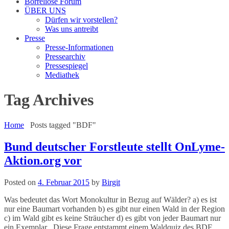
Borreliose Forum
ÜBER UNS
Dürfen wir vorstellen?
Was uns antreibt
Presse
Presse-Informationen
Pressearchiv
Pressespiegel
Mediathek
Tag Archives
Home
Posts tagged "BDF"
Bund deutscher Forstleute stellt OnLyme-
Aktion.org vor
Posted on
4. Februar 2015
by
Birgit
Was bedeutet das Wort Monokultur in Bezug auf Wälder? a) es ist
nur eine Baumart vorhanden b) es gibt nur einen Wald in der Region
c) im Wald gibt es keine Sträucher d) es gibt von jeder Baumart nur
ein Exemplar Diese Frage entstammt einem Waldquiz des BDF.