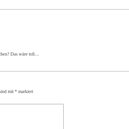
ichen? Das wäre toll…
sind mit
*
markiert