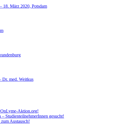
18. März 2020, Potsdam
lm
Brandenburg
– Dr. med. Weitkus
zu OnLyme-Aktion.org!
 – StudienteilnehmerInnen gesucht!
m zum Austausch!