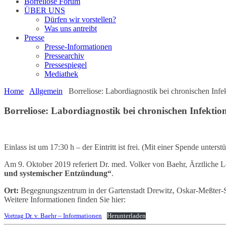
Borreliose Forum
ÜBER UNS
Dürfen wir vorstellen?
Was uns antreibt
Presse
Presse-Informationen
Pressearchiv
Pressespiegel
Mediathek
Home
Allgemein
Borreliose: Labordiagnostik bei chronischen Inf
Borreliose: Labordiagnostik bei chronischen Infekti
Einlass ist um 17:30 h – der Eintritt ist frei. (Mit einer Spende unters
Am 9. Oktober 2019 referiert Dr. med. Volker von Baehr, Ärztliche 
und systemischer Entzündung“
.
Ort:
Begegnungszentrum in der Gartenstadt Drewitz, Oskar-Meßter-S
Weitere Informationen finden Sie hier:
Vortrag Dr. v. Baehr – Informationen
Herunterladen