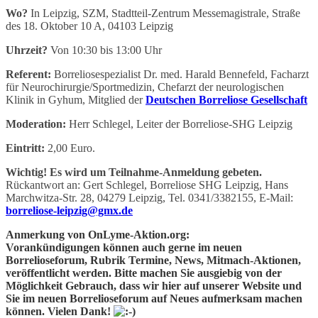
Wo?
In Leipzig, SZM, Stadtteil-Zentrum Messemagistrale, Straße
des 18. Oktober 10 A, 04103 Leipzig
Uhrzeit?
Von 10:30 bis 13:00 Uhr
Referent:
Borreliosespezialist Dr. med. Harald Bennefeld, Facharzt
für Neurochirurgie/Sportmedizin, Chefarzt der neurologischen
Klinik in Gyhum, Mitglied der
Deutschen Borreliose Gesellschaft
Moderation:
Herr Schlegel, Leiter der Borreliose-SHG Leipzig
Eintritt:
2,00 Euro.
Wichtig! Es wird um Teilnahme-Anmeldung gebeten.
Rückantwort an: Gert Schlegel, Borreliose SHG Leipzig, Hans
Marchwitza-Str. 28, 04279 Leipzig, Tel. 0341/3382155, E-Mail:
borreliose-leipzig@gmx.de
Anmerkung von OnLyme-Aktion.org:
Vorankündigungen können auch gerne im neuen
Borrelioseforum, Rubrik
Termine, News, Mitmach-Aktionen,
veröffentlicht werden. Bitte machen Sie ausgiebig von der
Möglichkeit Gebrauch, dass wir hier auf unserer Website und
Sie im neuen Borrelioseforum auf Neues aufmerksam machen
können. Vielen Dank!