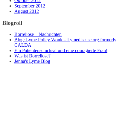
Oktober 2012
September 2012
August 2012
Blogroll
Borreliose – Nachrichten
Blog: Lyme Policy Wonk – Lymedisease.org formerly
CALDA
Ein Patientenschicksal und eine couragierte Frau!
Was ist Borreliose?
Jenna's Lyme Blog