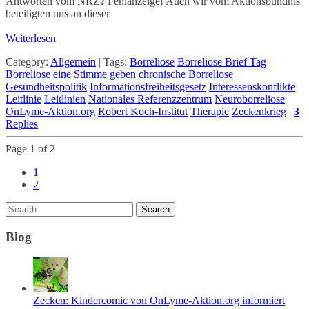
Antworten vom NRZ? Fehlanzeige! Auch wir vom Aktionsbündnis
beteiligten uns an dieser
Weiterlesen
Category:
Allgemein
|
Tags:
Borreliose
Borreliose Brief Tag
Borreliose eine Stimme geben
chronische Borreliose
Gesundheitspolitik
Informationsfreiheitsgesetz
Interessenskonflikte
Leitlinie
Leitlinien
Nationales Referenzzentrum
Neuroborreliose
OnLyme-Aktion.org
Robert Koch-Institut
Therapie
Zeckenkrieg
|
3
Replies
Page 1 of 2
1
2
Blog
Zecken: Kindercomic von OnLyme-Aktion.org informiert