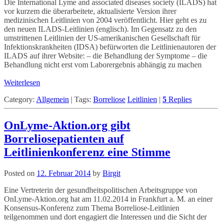
Die International Lyme and associated diseases society (ILADS) hat
vor kurzem die überarbeitete, aktualisierte Version ihrer
medizinischen Leitlinien von 2004 veröffentlicht. Hier geht es zu
den neuen ILADS-Leitlinien (englisch). Im Gegensatz zu den
umstrittenen Leitlinien der US-amerikanischen Gesellschaft für
Infektionskrankheiten (IDSA) befürworten die Leitlinienautoren der
ILADS auf ihrer Website: – die Behandlung der Symptome – die
Behandlung nicht erst vom Laborergebnis abhängig zu machen
Weiterlesen
Category:
Allgemein
|
Tags:
Borreliose
Leitlinien
|
5
Replies
OnLyme-Aktion.org gibt
Borreliosepatienten auf
Leitlinienkonferenz eine Stimme
Posted on
12. Februar 2014
by
Birgit
Eine Vertreterin der gesundheitspolitischen Arbeitsgruppe von
OnLyme-Aktion.org hat am 11.02.2014 in Frankfurt a. M. an einer
Konsensus-Konferenz zum Thema Borreliose-Leitlinien
teilgenommen und dort engagiert die Interessen und die Sicht der