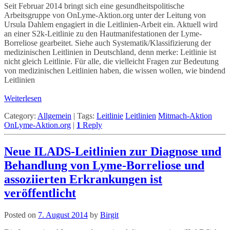
Seit Februar 2014 bringt sich eine gesundheitspolitische
Arbeitsgruppe von OnLyme-Aktion.org unter der Leitung von
Ursula Dahlem engagiert in die Leitlinien-Arbeit ein. Aktuell wird
an einer S2k-Leitlinie zu den Hautmanifestationen der Lyme-
Borreliose gearbeitet. Siehe auch Systematik/Klassifizierung der
medizinischen Leitlinien in Deutschland, denn merke: Leitlinie ist
nicht gleich Leitlinie. Für alle, die vielleicht Fragen zur Bedeutung
von medizinischen Leitlinien haben, die wissen wollen, wie bindend
Leitlinien
Weiterlesen
Category:
Allgemein
|
Tags:
Leitlinie
Leitlinien
Mitmach-Aktion
OnLyme-Aktion.org
|
1
Reply
Neue ILADS-Leitlinien zur Diagnose und
Behandlung von Lyme-Borreliose und
assoziierten Erkrankungen ist
veröffentlicht
Posted on
7. August 2014
by
Birgit