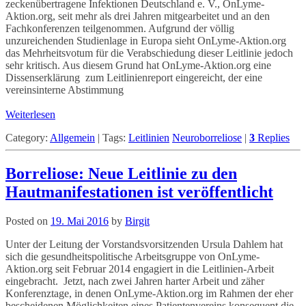
zeckenübertragene Infektionen Deutschland e. V., OnLyme-
Aktion.org, seit mehr als drei Jahren mitgearbeitet und an den
Fachkonferenzen teilgenommen. Aufgrund der völlig
unzureichenden Studienlage in Europa sieht OnLyme-Aktion.org
das Mehrheitsvotum für die Verabschiedung dieser Leitlinie jedoch
sehr kritisch. Aus diesem Grund hat OnLyme-Aktion.org eine
Dissenserklärung zum Leitlinienreport eingereicht, der eine
vereinsinterne Abstimmung
Weiterlesen
Category:
Allgemein
|
Tags:
Leitlinien
Neuroborreliose
|
3
Replies
Borreliose: Neue Leitlinie zu den
Hautmanifestationen ist veröffentlicht
Posted on
19. Mai 2016
by
Birgit
Unter der Leitung der Vorstandsvorsitzenden Ursula Dahlem hat
sich die gesundheitspolitische Arbeitsgruppe von OnLyme-
Aktion.org seit Februar 2014 engagiert in die Leitlinien-Arbeit
eingebracht. Jetzt, nach zwei Jahren harter Arbeit und zäher
Konferenztage, in denen OnLyme-Aktion.org im Rahmen der eher
bescheidenen Möglichkeiten eines Patientenvereins konsequent die