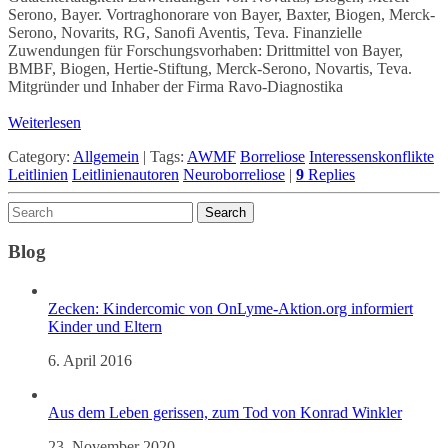
Serono, Bayer. Vortraghonorare von Bayer, Baxter, Biogen, Merck-
Serono, Novarits, RG, Sanofi Aventis, Teva. Finanzielle
Zuwendungen für Forschungsvorhaben: Drittmittel von Bayer,
BMBF, Biogen, Hertie-Stiftung, Merck-Serono, Novartis, Teva.
Mitgründer und Inhaber der Firma Ravo-Diagnostika
Weiterlesen
Category:
Allgemein
|
Tags:
AWMF
Borreliose
Interessenskonflikte
Leitlinien
Leitlinienautoren
Neuroborreliose
|
9
Replies
Blog
Zecken: Kindercomic von OnLyme-Aktion.org informiert
Kinder und Eltern
6. April 2016
Aus dem Leben gerissen, zum Tod von Konrad Winkler
23. November 2020