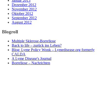
Januar 2013
Dezember 2012
November 2012
Oktober 2012
September 2012
August 2012
Blogroll
Multiple Sklerose-Borreliose
Back to life – zurück ins Leben?
Blog: Lyme Policy Wonk – Lymedisease.org formerly
CALDA
A Lyme Disease's Journal
Borreliose – Nachrichten