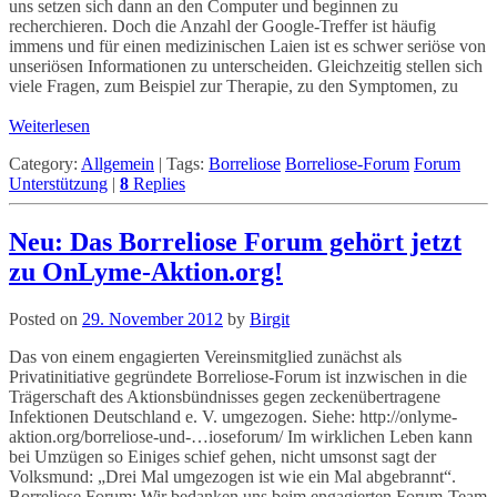
uns setzen sich dann an den Computer und beginnen zu
recherchieren. Doch die Anzahl der Google-Treffer ist häufig
immens und für einen medizinischen Laien ist es schwer seriöse von
unseriösen Informationen zu unterscheiden. Gleichzeitig stellen sich
viele Fragen, zum Beispiel zur Therapie, zu den Symptomen, zu
Weiterlesen
Category:
Allgemein
|
Tags:
Borreliose
Borreliose-Forum
Forum
Unterstützung
|
8
Replies
Neu: Das Borreliose Forum gehört jetzt
zu OnLyme-Aktion.org!
Posted on
29. November 2012
by
Birgit
Das von einem engagierten Vereinsmitglied zunächst als
Privatinitiative gegründete Borreliose-Forum ist inzwischen in die
Trägerschaft des Aktionsbündnisses gegen zeckenübertragene
Infektionen Deutschland e. V. umgezogen. Siehe: http://onlyme-
aktion.org/borreliose-und-…ioseforum/ Im wirklichen Leben kann
bei Umzügen so Einiges schief gehen, nicht umsonst sagt der
Volksmund: „Drei Mal umgezogen ist wie ein Mal abgebrannt“.
Borreliose Forum: Wir bedanken uns beim engagierten Forum-Team