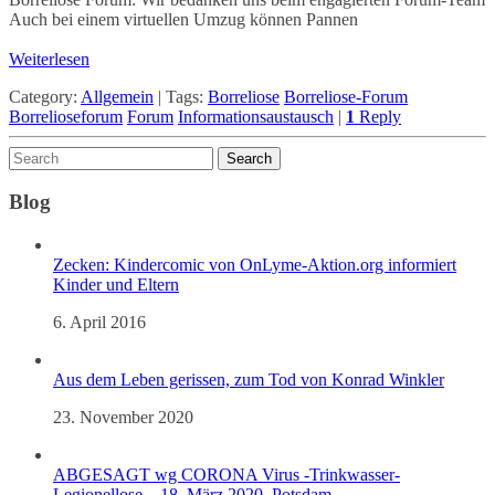
Auch bei einem virtuellen Umzug können Pannen
Weiterlesen
Category:
Allgemein
|
Tags:
Borreliose
Borreliose-Forum
Borrelioseforum
Forum
Informationsaustausch
|
1
Reply
Blog
Zecken: Kindercomic von OnLyme-Aktion.org informiert
Kinder und Eltern
6. April 2016
Aus dem Leben gerissen, zum Tod von Konrad Winkler
23. November 2020
ABGESAGT wg CORONA Virus -Trinkwasser-
Legionellose – 18. März 2020, Potsdam