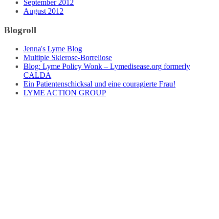
September 2012
August 2012
Blogroll
Jenna's Lyme Blog
Multiple Sklerose-Borreliose
Blog: Lyme Policy Wonk – Lymedisease.org formerly
CALDA
Ein Patientenschicksal und eine couragierte Frau!
LYME ACTION GROUP