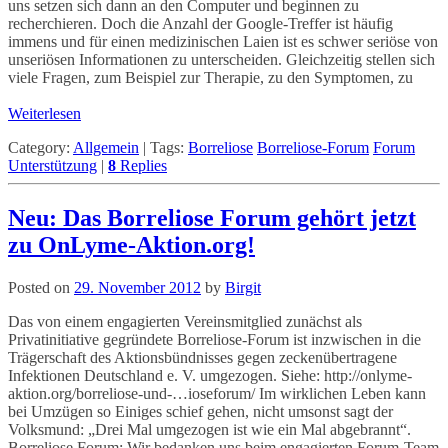
uns setzen sich dann an den Computer und beginnen zu
recherchieren. Doch die Anzahl der Google-Treffer ist häufig
immens und für einen medizinischen Laien ist es schwer seriöse von
unseriösen Informationen zu unterscheiden. Gleichzeitig stellen sich
viele Fragen, zum Beispiel zur Therapie, zu den Symptomen, zu
Weiterlesen
Category:
Allgemein
|
Tags:
Borreliose
Borreliose-Forum
Forum
Unterstützung
|
8
Replies
Neu: Das Borreliose Forum gehört jetzt
zu OnLyme-Aktion.org!
Posted on
29. November 2012
by
Birgit
Das von einem engagierten Vereinsmitglied zunächst als
Privatinitiative gegründete Borreliose-Forum ist inzwischen in die
Trägerschaft des Aktionsbündnisses gegen zeckenübertragene
Infektionen Deutschland e. V. umgezogen. Siehe: http://onlyme-
aktion.org/borreliose-und-…ioseforum/ Im wirklichen Leben kann
bei Umzügen so Einiges schief gehen, nicht umsonst sagt der
Volksmund: „Drei Mal umgezogen ist wie ein Mal abgebrannt“.
Borreliose Forum: Wir bedanken uns beim engagierten Forum-Team