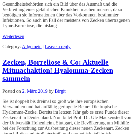
Gesundheitsbehörden sich ein Bild über das Ausmaß und die
Verbreitung einer gefährlichen Krankheit machen müssen; dazu
benötigen sie Informationen über das Vorkommen bestimmter
Infektionen. So auch im Fall der meistens von Zecken übertragenen
Lyme-Borreliose, die bislang
Weiterlesen
Category:
Allgemein
|
Leave a reply
Zecken, Borreliose & Co: Aktuelle
Mitmachaktion! Hyalomma-Zecken
sammeln
Posted on
2. März 2019
by
Birgit
Sie ist doppelt bis dreimal so groß wie ihre europäischen
Verwandten und hat auffällig geringelte Beine: Die tropische
Hyalomma-Zecke. Bereits im letzten Jahr gab es erste Funde dieser
Zeckenart in Deutschland. Nun bittet Prof. Dr. Ute Mackenstedt von
der Universität Hohenheim, Stuttgart, die Bevölkerung um Mithilfe
bei der Forschung zur Ausbreitung dieser neuen Zeckenart. Zecken
gesucht! Sie sind groß, gestreift und vermutlich gefährlich –