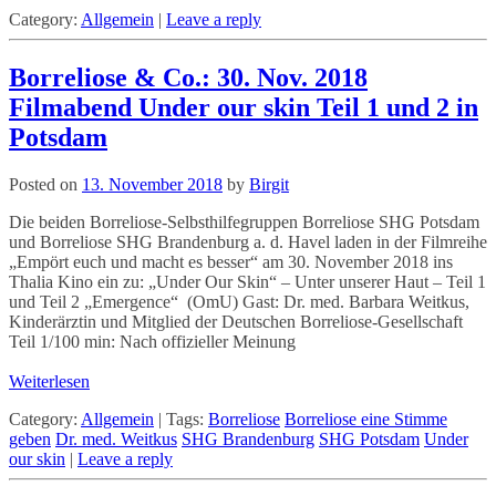
Category:
Allgemein
|
Leave a reply
Borreliose & Co.: 30. Nov. 2018
Filmabend Under our skin Teil 1 und 2 in
Potsdam
Posted on
13. November 2018
by
Birgit
Die beiden Borreliose-Selbsthilfegruppen Borreliose SHG Potsdam
und Borreliose SHG Brandenburg a. d. Havel laden in der Filmreihe
„Empört euch und macht es besser“ am 30. November 2018 ins
Thalia Kino ein zu: „Under Our Skin“ – Unter unserer Haut – Teil 1
und Teil 2 „Emergence“ (OmU) Gast: Dr. med. Barbara Weitkus,
Kinderärztin und Mitglied der Deutschen Borreliose-Gesellschaft
Teil 1/100 min: Nach offizieller Meinung
Weiterlesen
Category:
Allgemein
|
Tags:
Borreliose
Borreliose eine Stimme
geben
Dr. med. Weitkus
SHG Brandenburg
SHG Potsdam
Under
our skin
|
Leave a reply