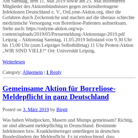
Am Samstag, dem 11. Mai 2019 sowie am 25. Mai informieren
Mitglieder des Aktionsbündnisses gegen zeckenübertragene
Infektionen Deutschland e. V., OnLyme-Aktion.org, über die
Gefahren durch Zeckenstiche und machen auf die überaus schlechte
medizinische Versorgung von Borreliose-Patienten aufmerksam.
Siehe auch: https://onlyme-aktion.org/wp-
content/uploads/2019/05/Pressemeldung-Aktionstage-2019.pdf
Leipzig – Aktionstag Samstag, 11.05.2019 Infostand von 9.30 Uhr
bis 15.00 Uhr (zum Leipziger Selbsthilfetag) 11 Uhr Protest-Aktion
„WIR SIND VIELE!“ Ort: Universität Leipzig,
Weiterlesen
Category:
Allgemein
|
1
Reply
Gemeinsame Aktion für Borreliose-
Meldepflicht in ganz Deutschland
Posted on
3. März 2019
by
Birgit
Was haben Windpocken, Masern und Mumps gemeinsam? Richtig,
sie sind allesamt meldepflichtig in Deutschland. Bestimmte
Infektionen bzw. Krankheitserreger unterliegen in deutschen
Bundesländern der Meldepflicht. Es ist einleuchtend, dass