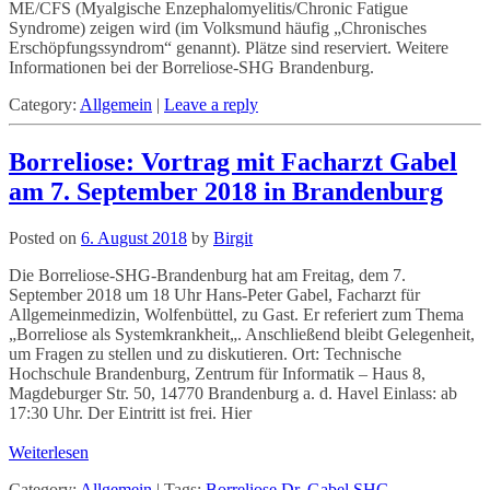
ME/CFS (Myalgische Enzephalomyelitis/Chronic Fatigue
Syndrome) zeigen wird (im Volksmund häufig „Chronisches
Erschöpfungssyndrom“ genannt). Plätze sind reserviert. Weitere
Informationen bei der Borreliose-SHG Brandenburg.
Category:
Allgemein
|
Leave a reply
Borreliose: Vortrag mit Facharzt Gabel
am 7. September 2018 in Brandenburg
Posted on
6. August 2018
by
Birgit
Die Borreliose-SHG-Brandenburg hat am Freitag, dem 7.
September 2018 um 18 Uhr Hans-Peter Gabel, Facharzt für
Allgemeinmedizin, Wolfenbüttel, zu Gast. Er referiert zum Thema
„Borreliose als Systemkrankheit„. Anschließend bleibt Gelegenheit,
um Fragen zu stellen und zu diskutieren. Ort: Technische
Hochschule Brandenburg, Zentrum für Informatik – Haus 8,
Magdeburger Str. 50, 14770 Brandenburg a. d. Havel Einlass: ab
17:30 Uhr. Der Eintritt ist frei. Hier
Weiterlesen
Category:
Allgemein
|
Tags:
Borreliose
Dr. Gabel
SHG